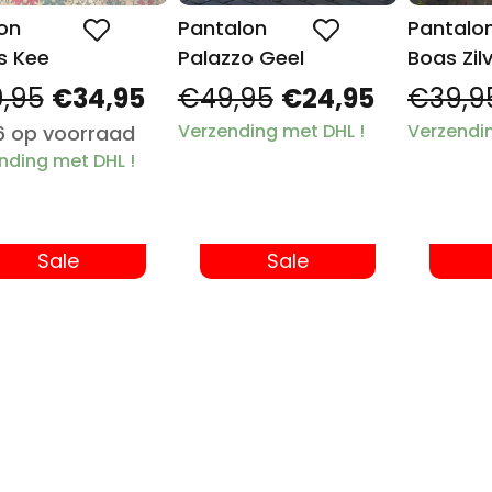
on
Pantalon
Pantalo
s Kee
Palazzo Geel
Boas Zil
,95
€34,95
€49,95
€24,95
€39,9
Verzending met DHL !
Verzendin
6 op voorraad
nding met DHL !
Sale
Sale