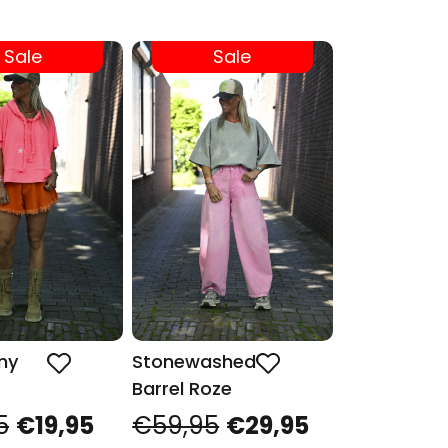
Sale
Sale
my
Stonewashed
Barrel Roze
5
€19,95
€59,95
€29,95