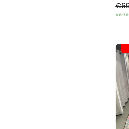
€69
Verze