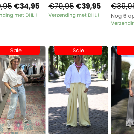
,95
€34,95
€79,95
€39,95
€39,9
nding met DHL !
Verzending met DHL !
Nog 6 o
Verzendin
Sale
Sale