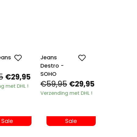
eans
Jeans
Destro -
SOHO
5
€29,95
€59,95
€29,95
g met DHL !
Verzending met DHL !
Sale
Sale