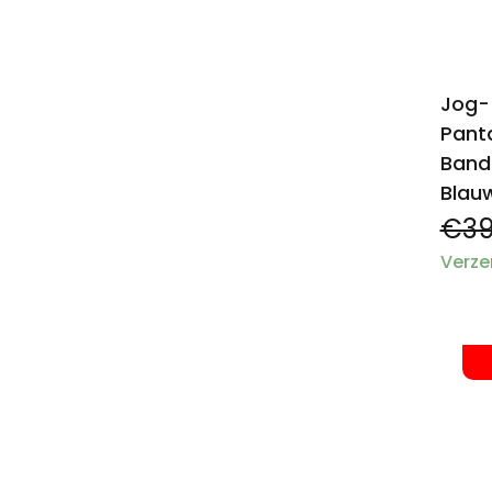
Jog-
Pant
Band
Blau
€39
Verze