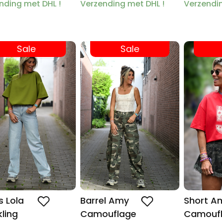
nding met DHL !
Verzending met DHL !
Verzendin
Sale
Sale
 Lola
Barrel Amy
Short A
ling
Camouflage
Camouf