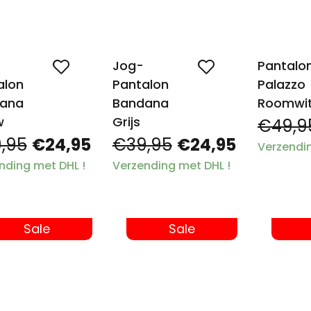
Jog-
Pantalo
alon
Pantalon
Palazzo
ana
Bandana
Roomwi
w
Grijs
€49,9
,95
€24,95
€39,95
€24,95
Verzendin
nding met DHL !
Verzending met DHL !
Sale
Sale