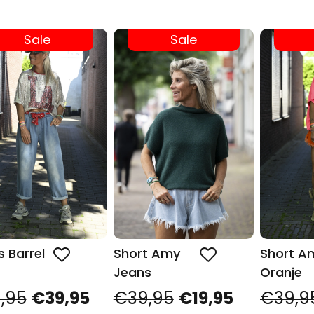
Sale
Sale
 Barrel
Short Amy
Short A
Jeans
Oranje
,95
€39,95
€39,95
€19,95
€39,9