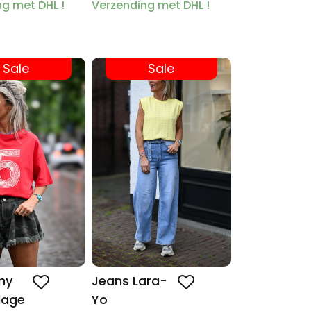
g met DHL !
Verzending met DHL !
Sale
Sale
my
Jeans Lara-
lage
Yo