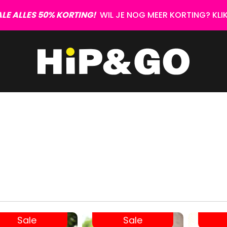
LE ALLES 50% KORTING!
WIL JE NOG MEER KORTING? KLIK 
Sale
Sale