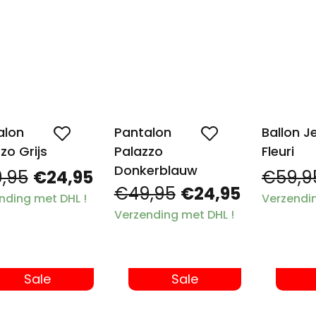
alon
Pantalon
Ballon J
zo Grijs
Palazzo
Fleuri
Donkerblauw
,95
€24,95
€59,9
€49,95
€24,95
nding met DHL !
Verzendin
Verzending met DHL !
Sale
Sale