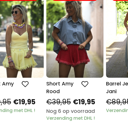
t Amy
Short Amy
Barrel J
Rood
Jani
,95
€19,95
€39,95
€19,95
€89,9
nding met DHL !
Verzendin
Nog 6 op voorraad
Verzending met DHL !