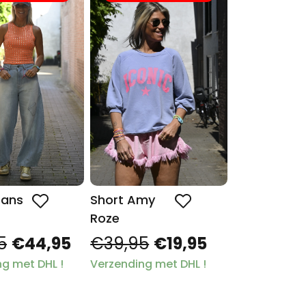
eans
Short Amy
Roze
5
€44,95
€39,95
€19,95
g met DHL !
Verzending met DHL !