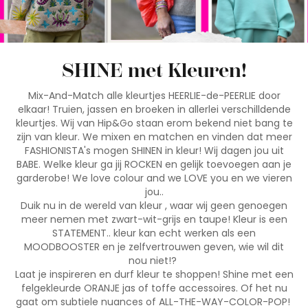
SHINE met Kleuren!
Mix-And-Match alle kleurtjes HEERLIE-de-PEERLIE door
elkaar! Truien, jassen en broeken in allerlei verschilldende
kleurtjes. Wij van Hip&Go staan erom bekend niet bang te
zijn van kleur. We mixen en matchen en vinden dat meer
FASHIONISTA's mogen SHINEN in kleur! Wij dagen jou uit
BABE. Welke kleur ga jij ROCKEN en gelijk toevoegen aan je
garderobe! We love colour and we LOVE you en we vieren
jou..
Duik nu in de wereld van kleur , waar wij geen genoegen
meer nemen met zwart-wit-grijs en taupe! Kleur is een
STATEMENT.. kleur kan echt werken als een
MOODBOOSTER en je zelfvertrouwen geven, wie wil dit
nou niet!?
Laat je inspireren en durf kleur te shoppen! Shine met een
felgekleurde ORANJE jas of toffe accessoires. Of het nu
gaat om subtiele nuances of ALL-THE-WAY-COLOR-POP!