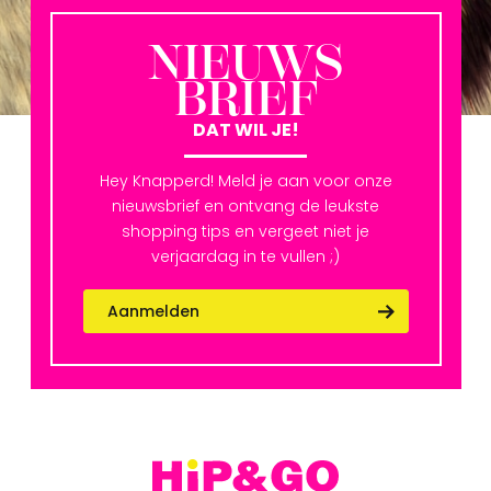
NIEUWS
BRIEF
DAT WIL JE!
Hey Knapperd! Meld je aan voor onze
nieuwsbrief en ontvang de leukste
shopping tips en vergeet niet je
verjaardag in te vullen ;)
Aanmelden