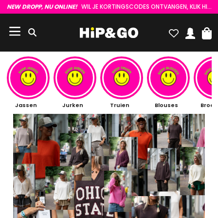
NEW DROPP, NU ONLINE!
WIL JE KORTINGSCODES ONTVANGEN, KLIK HIER :)
Jassen
Jurken
Truien
Blouses
Broe