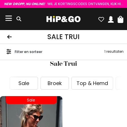
NEW DROPP, NU ONLINE!
WIL JE KORTINGSCODES ONTVANGEN, KLIK HIER :)
SALE TRUI
1 resultaten
Filter en sorteer
Sale Trui
Sale
Broek
Top & Hemd
Sale