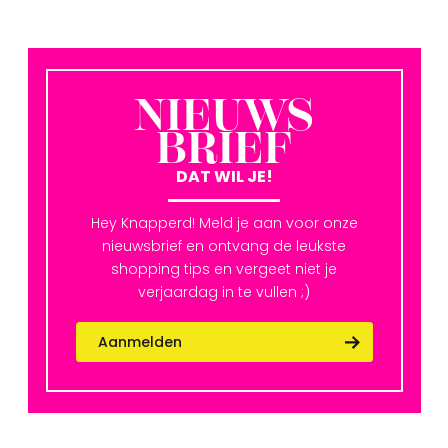
NIEUWS
BRIEF
DAT WIL JE!
Hey Knapperd! Meld je aan voor onze
nieuwsbrief en ontvang de leukste
shopping tips en vergeet niet je
verjaardag in te vullen ;)
Aanmelden