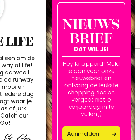
NIEUWS
BRIEF
 LIFE
DAT WIL JE!
 alleen om de
Hey Knapperd! Meld
way of life!
je aan voor onze
ag aanvoelt
nieuwsbrief en
op de runway.
ontvang de leukste
h mooi en
shopping tips en
t iedere dag
vergeet niet je
agt waar je
verjaardag in te
jas of jurk
vullen ;)
Catch our
&Go!
Aanmelden
p & Go