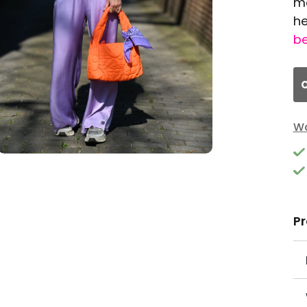
me
he
be
O
Wa
P