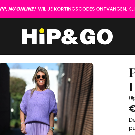
P, NU ONLINE!
WIL JE KORTINGSCODES ONTVANGEN, KLIK
L
Hi
€
De
pu