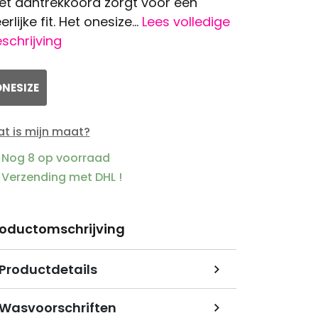
t aantrekkoord zorgt voor een
erlijke fit. Het onesize...
Lees volledige
schrijving
NESIZE
t is mijn maat?
Nog 8 op voorraad
Verzending met DHL !
roductomschrijving
Productdetails
Wasvoorschriften