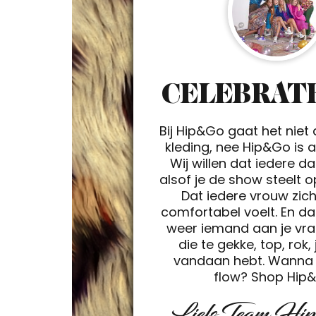
CELEBRATE
Bij Hip&Go gaat het niet
kleding, nee Hip&Go is a 
Wij willen dat iedere d
alsof je de show steelt 
Dat iedere vrouw zic
comfortabel voelt. En da
weer iemand aan je vra
die te gekke, top, rok, 
vandaan hebt. Wanna 
flow? Shop Hip
Liefs Team Hi