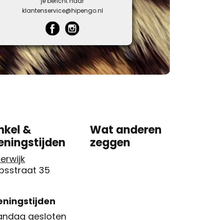
je bericht naar
klantenservice@hipengo.nl
nkel &
Wat anderen
eningstijden
zeggen
erwijk
psstraat 35
ningstijden
ndag gesloten