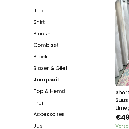
Jurk
Shirt
Blouse
Combiset
Broek
Blazer & Gilet
Jumpsuit
Top & Hemd
Short
Suus
Trui
Lime
Accessoires
€49
Jas
Verze