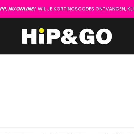
P, NU ONLINE!
WIL JE KORTINGSCODES ONTVANGEN, KLIK