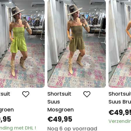
suit
Shortsuit
Shortsui
Suus
Suus Bru
groen
Mosgroen
€49,9
,95
€49,95
Verzendin
nding met DHL !
Nog 6 op voorraad