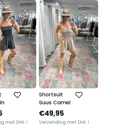
t
Shortsuit
in
Suus Camel
5
€49,95
g met DHL !
Verzending met DHL !