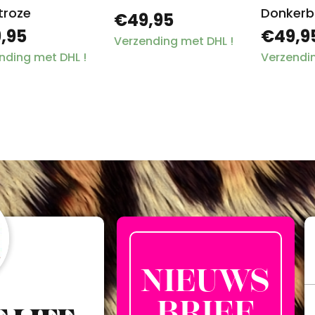
troze
Donkerb
€49,95
,95
€49,9
Verzending met DHL !
nding met DHL !
Verzendin
NIEUWS
BRIEF