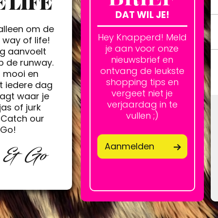
 LIFE
DAT WIL JE!
 alleen om de
Hey Knapperd! Meld
way of life!
je aan voor onze
ag aanvoelt
nieuwsbrief en
op de runway.
ontvang de leukste
h mooi en
shopping tips en
t iedere dag
vergeet niet je
agt waar je
verjaardag in te
jas of jurk
vullen ;)
Catch our
&Go!
Aanmelden
p & Go