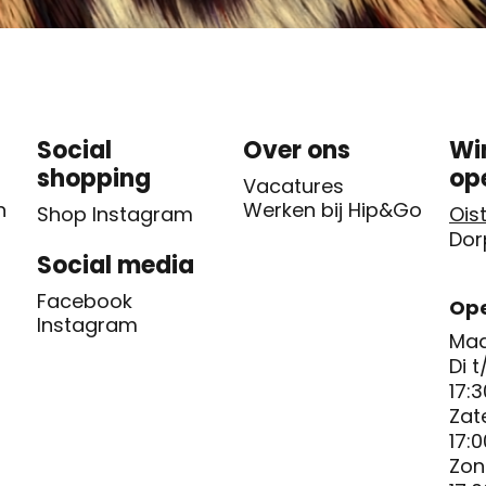
Social
Over ons
Wi
shopping
op
Vacatures
n
Werken bij Hip&Go
Shop Instagram
Oist
Dor
Social media
Facebook
Ope
Instagram
Maa
Di t
17:3
Zat
17:0
Zon