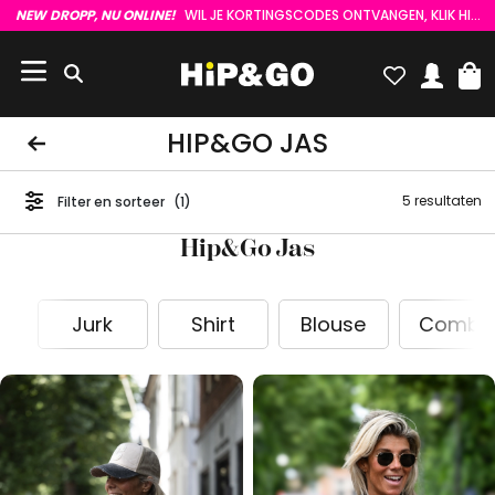
NEW DROPP, NU ONLINE!
WIL JE KORTINGSCODES ONTVANGEN, KLIK HIER :)
HIP&GO JAS
5 resultaten
Filter en sorteer
1
Hip&Go Jas
Jurk
Shirt
Blouse
Combis