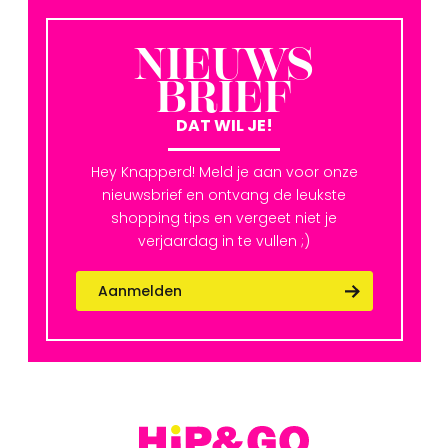
NIEUWS
BRIEF
DAT WIL JE!
Hey Knapperd! Meld je aan voor onze
nieuwsbrief en ontvang de leukste
shopping tips en vergeet niet je
verjaardag in te vullen ;)
Aanmelden