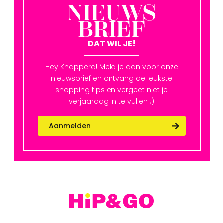
NIEUWS
BRIEF
DAT WIL JE!
Hey Knapperd! Meld je aan voor onze
nieuwsbrief en ontvang de leukste
shopping tips en vergeet niet je
verjaardag in te vullen ;)
Aanmelden