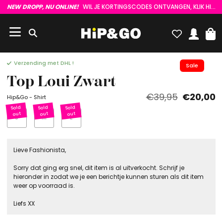
NEW DROPP, NU ONLINE!
WIL JE KORTINGSCODES ONTVANGEN, KLIK HIER :)
Verzending met DHL !
Sale
Top Loui Zwart
€39,95
€20,00
Hip&Go - Shirt
S
M
L
Lieve Fashionista,
Sorry dat ging erg snel, dit item is al uitverkocht. Schrijf je
hieronder in zodat we je een berichtje kunnen sturen als dit item
weer op voorraad is.
Liefs XX