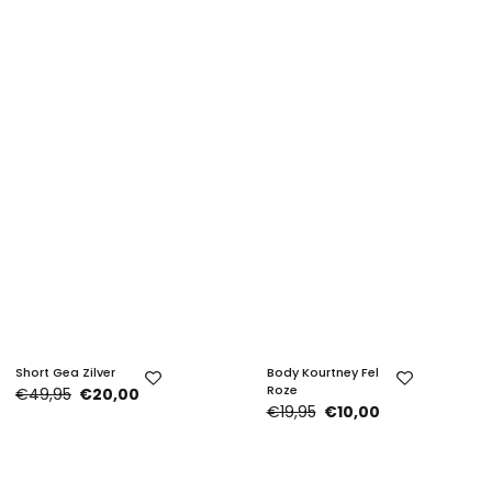
Short Gea Zilver
Body Kourtney Fel
Roze
€49,95
€20,00
€19,95
€10,00