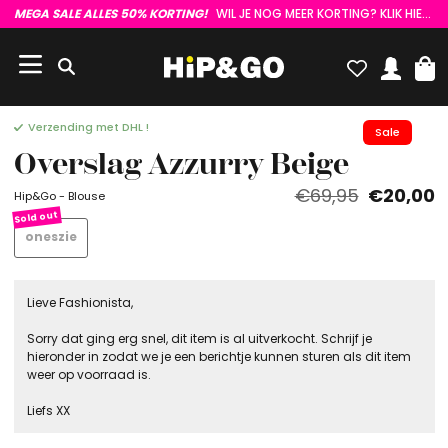
MEGA SALE ALLES 50% KORTING!
WIL JE NOG MEER KORTING? KLIK HIER :)
Verzending met DHL !
Sale
Overslag Azzurry Beige
€69,95
€20,00
Hip&Go - Blouse
oneszie
Lieve Fashionista,
Sorry dat ging erg snel, dit item is al uitverkocht. Schrijf je
hieronder in zodat we je een berichtje kunnen sturen als dit item
weer op voorraad is.
Liefs XX