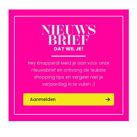
NIEUWS
BRIEF
DAT WIL JE!
Hey Knapperd! Meld je aan voor onze
nieuwsbrief en ontvang de leukste
shopping tips en vergeet niet je
verjaardag in te vullen ;)
Aanmelden