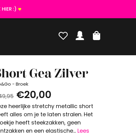
HIER :)
hort Gea Zilver
p&Go - Broek
€20,00
49,95
ze heerlijke stretchy metallic short
eft alles om je te laten stralen. Het
oekje heeft steekzakken, geen
ntzakken en een elastische...
Lees