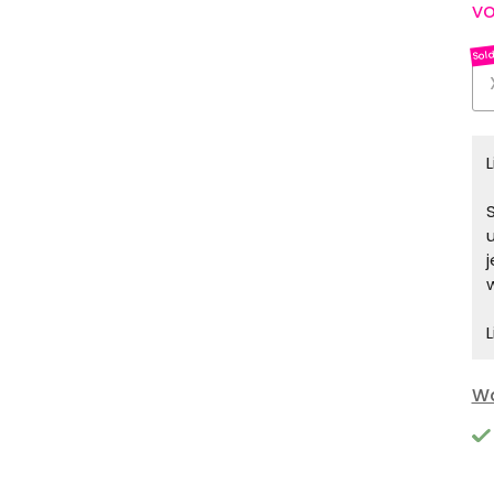
vo
S
L
Wa