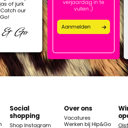
verjaardag in te
jas of jurk
vullen ;)
Catch our
&Go!
Aanmelden
p & Go
Social
Over ons
Wi
shopping
op
Vacatures
n
Werken bij Hip&Go
Shop Instagram
Oist