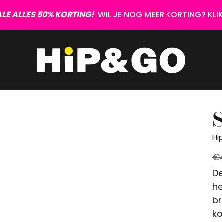
LE ALLES 50% KORTING!
WIL JE NOG MEER KORTING? KLIK 
S
Hi
€
De
he
br
ko