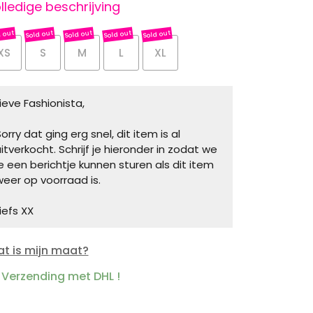
lledige beschrijving
XS
S
M
L
XL
Lieve Fashionista,
orry dat ging erg snel, dit item is al
uitverkocht. Schrijf je hieronder in zodat we
je een berichtje kunnen sturen als dit item
weer op voorraad is.
iefs XX
t is mijn maat?
Verzending met DHL !