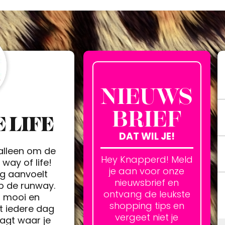
NIEUWS
BRIEF
 LIFE
DAT WIL JE!
 alleen om de
Hey Knapperd! Meld
way of life!
je aan voor onze
ag aanvoelt
nieuwsbrief en
op de runway.
ontvang de leukste
h mooi en
shopping tips en
t iedere dag
vergeet niet je
agt waar je