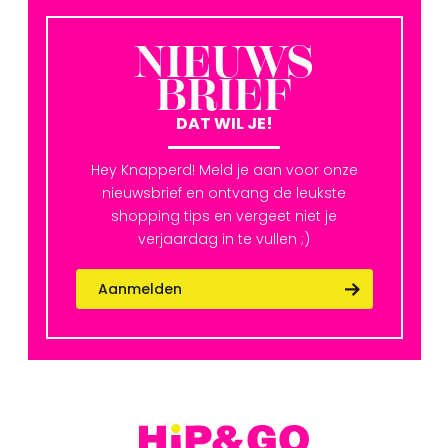
NIEUWS
BRIEF
DAT WIL JE!
Hey Knapperd! Meld je aan voor onze
nieuwsbrief en ontvang de leukste
shopping tips en vergeet niet je
verjaardag in te vullen ;)
Aanmelden