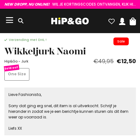
NEW DROPP, NU ONLINE!
WIL JE KORTINGSCODES ONTVANGEN, KLIK HIER :)
Verzending met DHL !
Sale
Wikkeljurk Naomi
€49,95
€12,50
Hip&Go - Jurk
One Size
Lieve Fashionista,
Sorry dat ging erg snel, dit item is al uitverkocht. Schrijf je
hieronder in zodat we je een berichtje kunnen sturen als dit item
weer op voorraad is.
Liefs XX