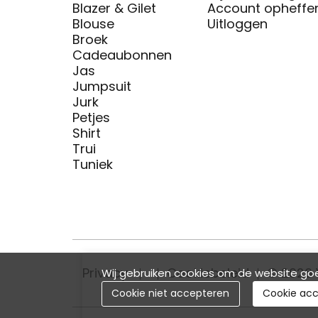
Blazer & Gilet
Account opheffe
Blouse
Uitloggen
Broek
Cadeaubonnen
Jas
Jumpsuit
Jurk
Petjes
Shirt
Trui
Tuniek
Privacy
Cookiebeleid
© 2026 
Wij gebruiken cookies om de website goe