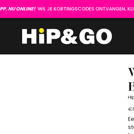
P, NU ONLINE!
WIL JE KORTINGSCODES ONTVANGEN, KLIK
Hi
€
Ee
st