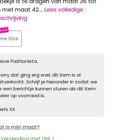
oekje is te dragen van maat 36 tot
 met maat 42....
Lees volledige
schrijving
ne Size
Lieve Fashionista,
orry dat ging erg snel, dit item is al
uitverkocht. Schrijf je hieronder in zodat we
je een berichtje kunnen sturen als dit item
weer op voorraad is.
iefs XX
t is mijn maat?
Verzending met DHL !