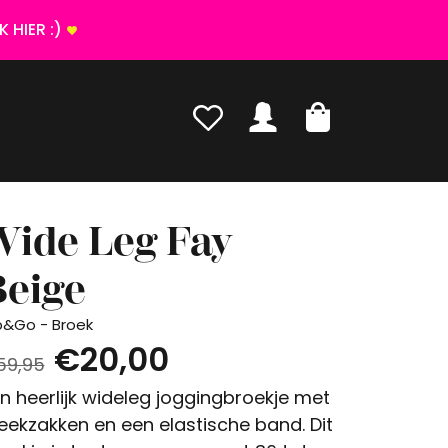
 HIER :)
Wide Leg Fay
Beige
p&Go - Broek
€20,00
59,95
n heerlijk wideleg joggingbroekje met
eekzakken en een elastische band. Dit