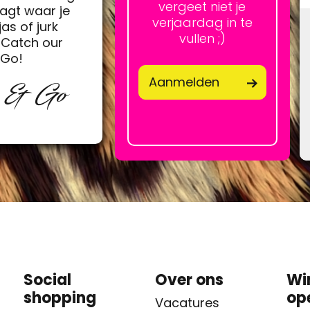
vergeet niet je
agt waar je
verjaardag in te
jas of jurk
vullen ;)
Catch our
&Go!
Aanmelden
p & Go
Social
Over ons
Wi
shopping
op
Vacatures