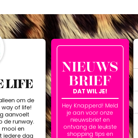
NIEUWS
BRIEF
 LIFE
DAT WIL JE!
 alleen om de
Hey Knapperd! Meld
way of life!
je aan voor onze
ag aanvoelt
nieuwsbrief en
op de runway.
ontvang de leukste
h mooi en
shopping tips en
t iedere dag