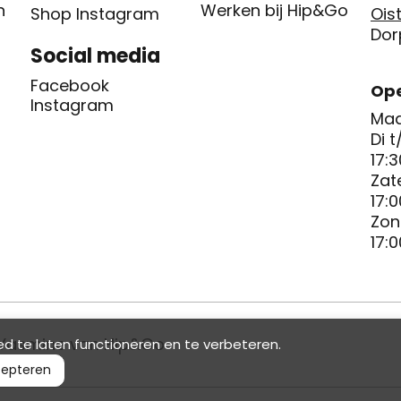
n
Werken bij Hip&Go
Shop Instagram
Oist
Dor
Social media
Facebook
Ope
Instagram
Maa
Di t
17:3
Zat
17:0
Zon
17:0
Yasmine van Hip&Go
d te laten functioneren en te verbeteren.