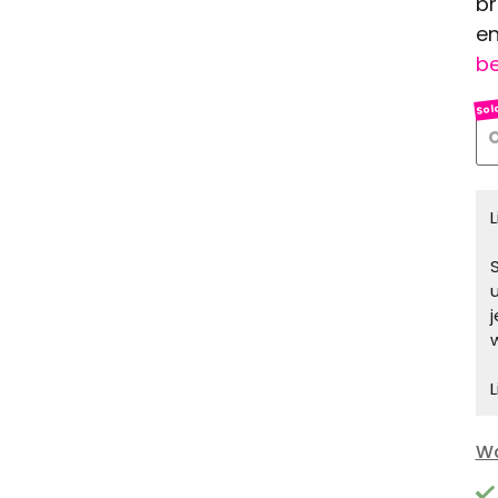
br
en
be
O
S
L
Wa