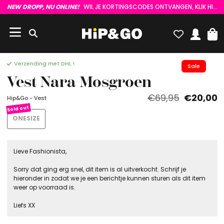
NEW DROPP, NU ONLINE!
WIL JE KORTINGSCODES ONTVANGEN, KLIK HIER :)
Verzending met DHL !
Sale
Vest Nara Mosgroen
€69,95
€20,00
Hip&Go - Vest
ONESIZE
Lieve Fashionista,
Sorry dat ging erg snel, dit item is al uitverkocht. Schrijf je
hieronder in zodat we je een berichtje kunnen sturen als dit item
weer op voorraad is.
Liefs XX