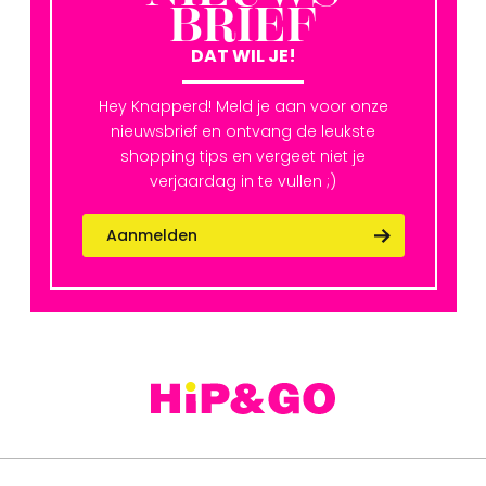
BRIEF
DAT WIL JE!
Hey Knapperd! Meld je aan voor onze
nieuwsbrief en ontvang de leukste
shopping tips en vergeet niet je
verjaardag in te vullen ;)
Aanmelden