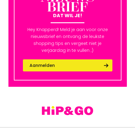
BRIEF
DAT WIL JE!
Hey Knapperd! Meld je aan voor onze
nieuwsbrief en ontvang de leukste
shopping tips en vergeet niet je
verjaardag in te vullen ;)
Aanmelden