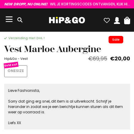
NEW DROPP, NU ONLINE!
WIL JE KORTINGSCODES ONTVANGEN, KLIK HIER :)
Verzending met DHL !
Sale
Vest Marloe Aubergine
€69,95
€20,00
Hip&Go - Vest
ONESIZE
Lieve Fashionista,
Sorry dat ging erg snel, dit item is al uitverkocht. Schrijf je
hieronder in zodat we je een berichtje kunnen sturen als dit item
weer op voorraad is.
Liefs XX