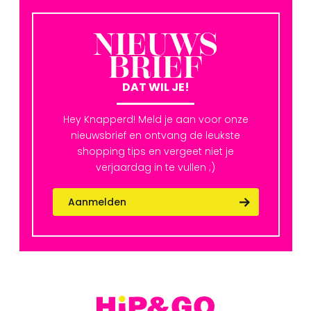
NIEUWS
BRIEF
DAT WIL JE!
Hey Knapperd! Meld je aan voor onze
nieuwsbrief en ontvang de leukste
shopping tips en vergeet niet je
verjaardag in te vullen ;)
Aanmelden