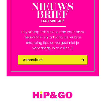
NIEUWS
BRIEF
DAT WIL JE!
Hey Knapperd! Meld je aan voor onze
nieuwsbrief en ontvang de leukste
shopping tips en vergeet niet je
verjaardag in te vullen ;)
Aanmelden