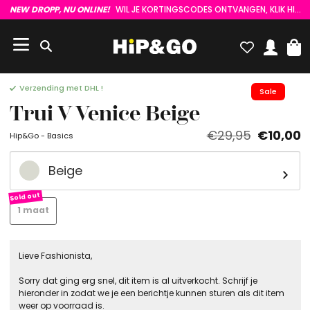
NEW DROPP, NU ONLINE!
WIL JE KORTINGSCODES ONTVANGEN, KLIK HIER :)
Verzending met DHL !
Sale
Trui V Venice Beige
€29,95
€10,00
Hip&Go - Basics
Beige
1 maat
Lieve Fashionista,
Sorry dat ging erg snel, dit item is al uitverkocht. Schrijf je
hieronder in zodat we je een berichtje kunnen sturen als dit item
weer op voorraad is.