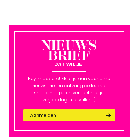
NIEUWS
BRIEF
DAT WIL JE!
Hey Knapperd! Meld je aan voor onze
nieuwsbrief en ontvang de leukste
shopping tips en vergeet niet je
verjaardag in te vullen ;)
Aanmelden