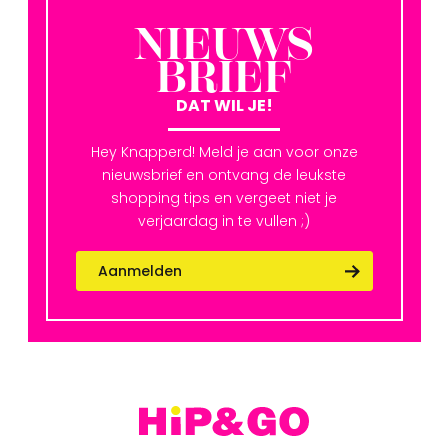
NIEUWS
BRIEF
DAT WIL JE!
Hey Knapperd! Meld je aan voor onze
nieuwsbrief en ontvang de leukste
shopping tips en vergeet niet je
verjaardag in te vullen ;)
Aanmelden