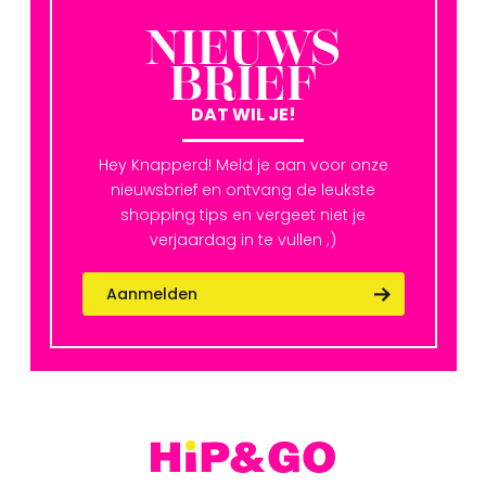
NIEUWS
BRIEF
DAT WIL JE!
Hey Knapperd! Meld je aan voor onze
nieuwsbrief en ontvang de leukste
shopping tips en vergeet niet je
verjaardag in te vullen ;)
Aanmelden