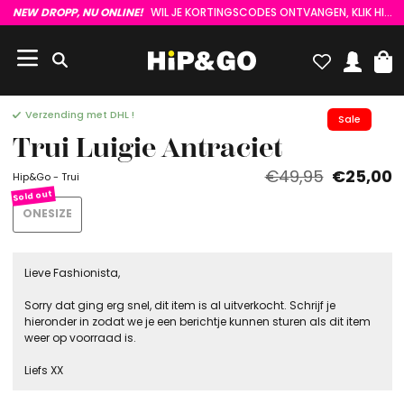
NEW DROPP, NU ONLINE!
WIL JE KORTINGSCODES ONTVANGEN, KLIK HIER :)
Verzending met DHL !
Sale
Trui Luigie Antraciet
€49,95
€25,00
Hip&Go - Trui
ONESIZE
Lieve Fashionista,
Sorry dat ging erg snel, dit item is al uitverkocht. Schrijf je
hieronder in zodat we je een berichtje kunnen sturen als dit item
weer op voorraad is.
Liefs XX