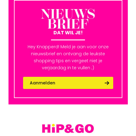
NIEUWS
BRIEF
DAT WIL JE!
Hey Knapperd! Meld je aan voor onze
nieuwsbrief en ontvang de leukste
shopping tips en vergeet niet je
verjaardag in te vullen ;)
Aanmelden