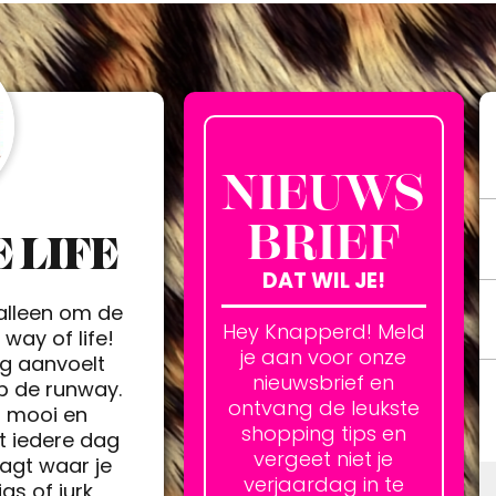
NIEUWS
BRIEF
 LIFE
DAT WIL JE!
 alleen om de
Hey Knapperd! Meld
way of life!
je aan voor onze
ag aanvoelt
nieuwsbrief en
op de runway.
ontvang de leukste
h mooi en
shopping tips en
t iedere dag
vergeet niet je
agt waar je
verjaardag in te
jas of jurk