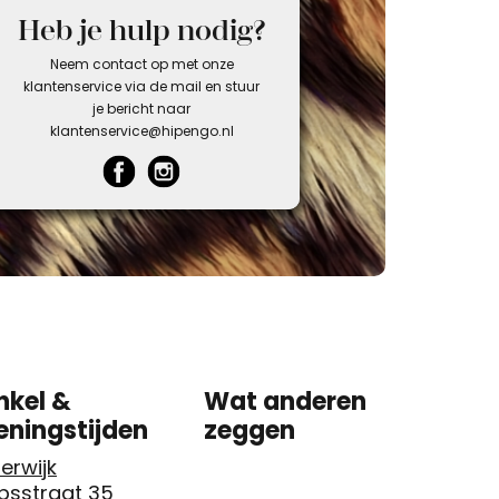
Heb je hulp nodig?
Neem contact op met onze
klantenservice via de mail en stuur
je bericht naar
klantenservice@hipengo.nl
nkel &
Wat anderen
eningstijden
zeggen
erwijk
psstraat 35