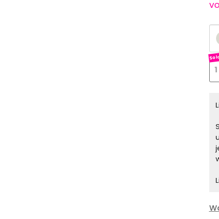
vo
1
S
L
Wa