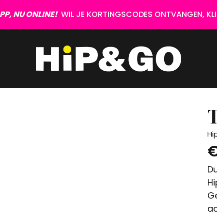
P, NU ONLINE!
WIL JE KORTINGSCODES ONTVANGEN, KLIK
T
Hi
€
Du
Hi
Ge
ac