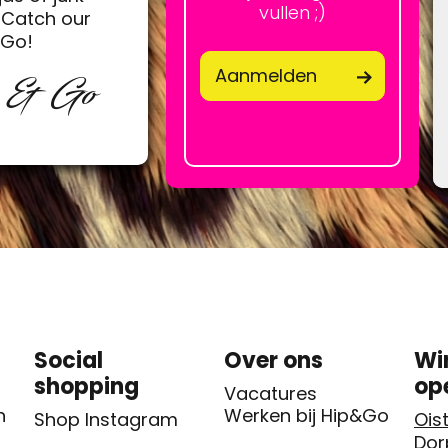
vullen ;)
Catch our
&Go!
Aanmelden
p & Go
Social
Over ons
Wi
shopping
op
Vacatures
n
Werken bij Hip&Go
Shop Instagram
Oist
Dor