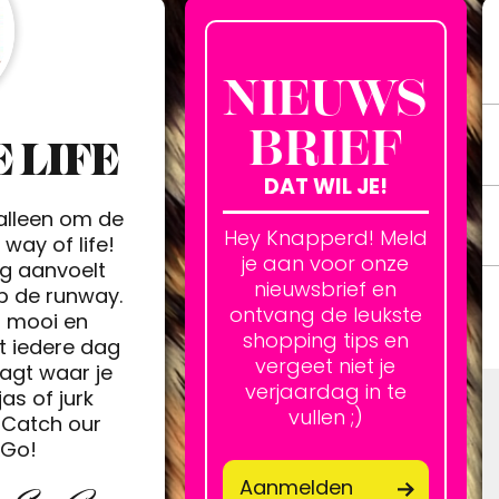
NIEUWS
BRIEF
 LIFE
DAT WIL JE!
 alleen om de
Hey Knapperd! Meld
way of life!
je aan voor onze
ag aanvoelt
nieuwsbrief en
op de runway.
ontvang de leukste
h mooi en
shopping tips en
t iedere dag
vergeet niet je
agt waar je
verjaardag in te
jas of jurk
vullen ;)
Catch our
&Go!
Aanmelden