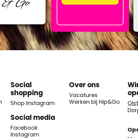
p & Go
Social
Over ons
Wi
shopping
op
Vacatures
n
Werken bij Hip&Go
Shop Instagram
Oist
Dor
Social media
Facebook
Ope
Instagram