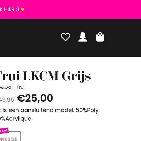
 HIER :)
Trui LKCM Grijs
p&Go - Trui
€25,00
49,95
t is een aansluitend model. 50%Poly
%Acrylique
NESIZE