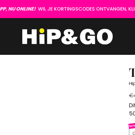
P, NU ONLINE!
WIL JE KORTINGSCODES ONTVANGEN, KLIK
Hi
€
Di
50
O