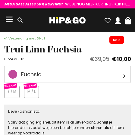
MEGA SALE ALLES 50% KORTING!
WIL JE NOG MEER KORTING? KLIK HIER :)
Verzending met DHL !
Sale
Trui Linn Fuchsia
€39,95
€10,00
Hip&Go - Trui
Fuchsia
S / M
M / L
Lieve Fashionista,
Sorry dat ging erg snel, dit item is al uitverkocht. Schrijf je
hieronder in zodat we je een berichtje kunnen sturen als dit item
weer op voorraad is.