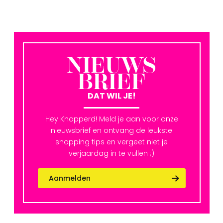
NIEUWS
BRIEF
DAT WIL JE!
Hey Knapperd! Meld je aan voor onze
nieuwsbrief en ontvang de leukste
shopping tips en vergeet niet je
verjaardag in te vullen ;)
Aanmelden