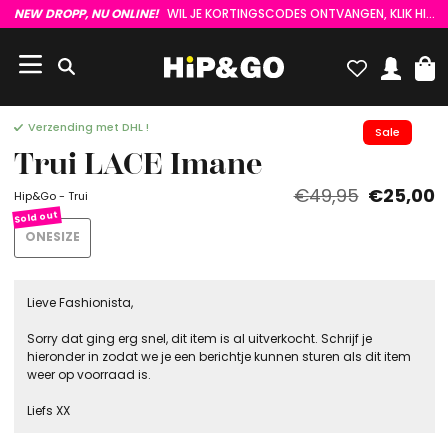
NEW DROPP, NU ONLINE!
WIL JE KORTINGSCODES ONTVANGEN, KLIK HIER :)
Verzending met DHL !
Sale
Trui LACE Imane
€49,95
€25,00
Hip&Go - Trui
ONESIZE
Lieve Fashionista,
Sorry dat ging erg snel, dit item is al uitverkocht. Schrijf je
hieronder in zodat we je een berichtje kunnen sturen als dit item
weer op voorraad is.
Liefs XX