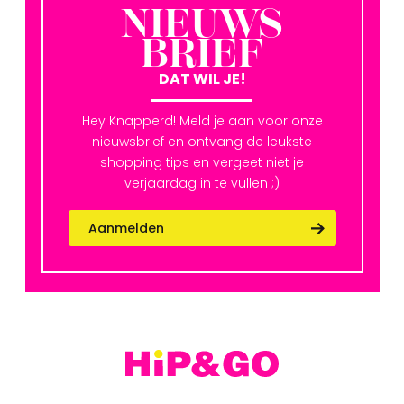
NIEUWS
BRIEF
DAT WIL JE!
Hey Knapperd! Meld je aan voor onze
nieuwsbrief en ontvang de leukste
shopping tips en vergeet niet je
verjaardag in te vullen ;)
Aanmelden