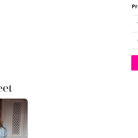
P
eet