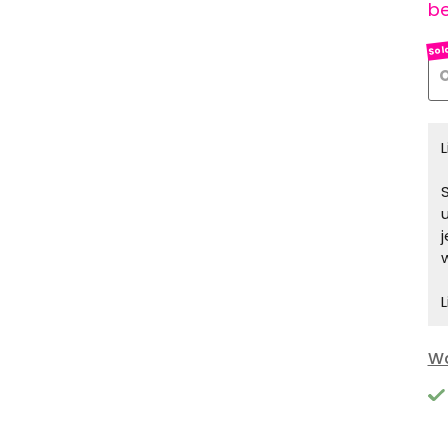
be
O
S
L
Wa