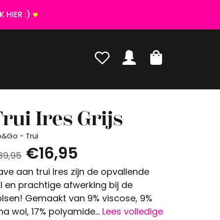
 HIER :)
rui Ires Grijs
p&Go - Trui
€16,95
39,95
ve aan trui Ires zijn de opvallende
l en prachtige afwerking bij de
lsen! Gemaakt van 9% viscose, 9%
na wol, 17% polyamide...
Lees volledige