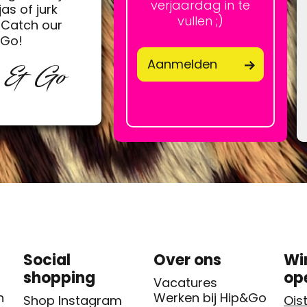
verjaardag in te
jas of jurk
vullen ;)
Catch our
&Go!
Aanmelden
p & Go
Social
Over ons
Wi
shopping
op
Vacatures
n
Werken bij Hip&Go
Shop Instagram
Oist