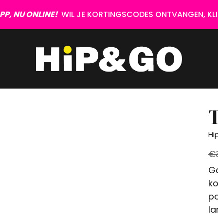
P, NU ONLINE!
WIL JE KORTINGSCODES ONTVANGEN, KLIK
T
Hi
€
Ga
ko
po
la