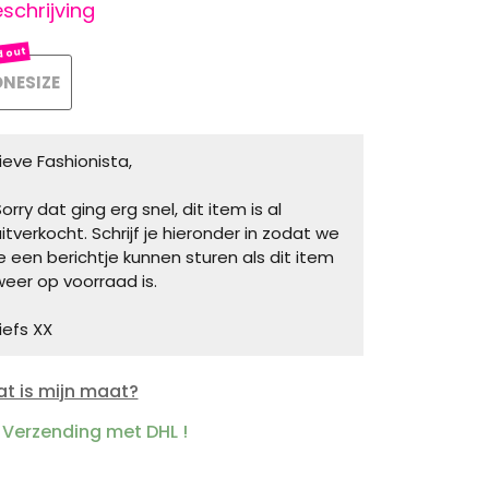
schrijving
NESIZE
Lieve Fashionista,
orry dat ging erg snel, dit item is al
uitverkocht. Schrijf je hieronder in zodat we
je een berichtje kunnen sturen als dit item
weer op voorraad is.
iefs XX
t is mijn maat?
Verzending met DHL !