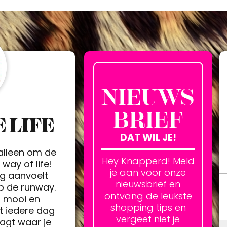
NIEUWS
BRIEF
 LIFE
DAT WIL JE!
 alleen om de
Hey Knapperd! Meld
way of life!
je aan voor onze
ag aanvoelt
nieuwsbrief en
op de runway.
ontvang de leukste
h mooi en
shopping tips en
t iedere dag
vergeet niet je
agt waar je