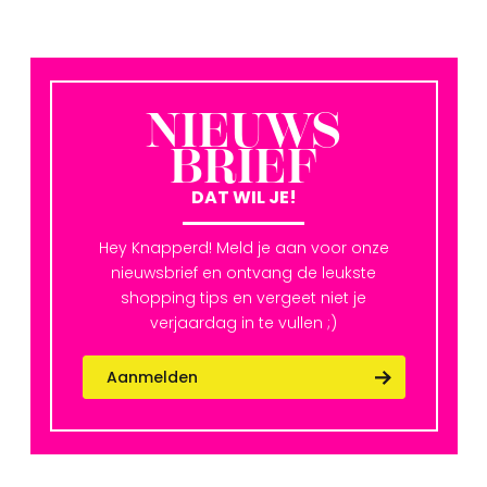
NIEUWS
BRIEF
DAT WIL JE!
Hey Knapperd! Meld je aan voor onze
nieuwsbrief en ontvang de leukste
shopping tips en vergeet niet je
verjaardag in te vullen ;)
Aanmelden