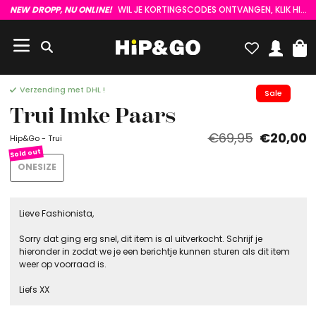
NEW DROPP, NU ONLINE!
WIL JE KORTINGSCODES ONTVANGEN, KLIK HIER :)
Verzending met DHL !
Sale
Trui Imke Paars
€69,95
€20,00
Hip&Go - Trui
ONESIZE
Lieve Fashionista,
Sorry dat ging erg snel, dit item is al uitverkocht. Schrijf je
hieronder in zodat we je een berichtje kunnen sturen als dit item
weer op voorraad is.
Liefs XX