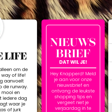
NIEUWS
BRIEF
 LIFE
DAT WIL JE!
 alleen om de
Hey Knapperd! Meld
way of life!
je aan voor onze
ag aanvoelt
nieuwsbrief en
op de runway.
ontvang de leukste
h mooi en
shopping tips en
t iedere dag
vergeet niet je
agt waar je
verjaardag in te
jas of jurk