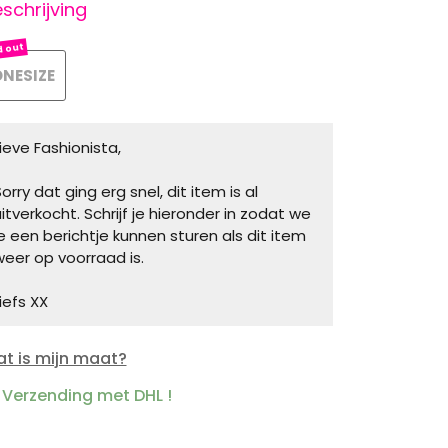
schrijving
NESIZE
Lieve Fashionista,
orry dat ging erg snel, dit item is al
uitverkocht. Schrijf je hieronder in zodat we
je een berichtje kunnen sturen als dit item
weer op voorraad is.
iefs XX
t is mijn maat?
Verzending met DHL !