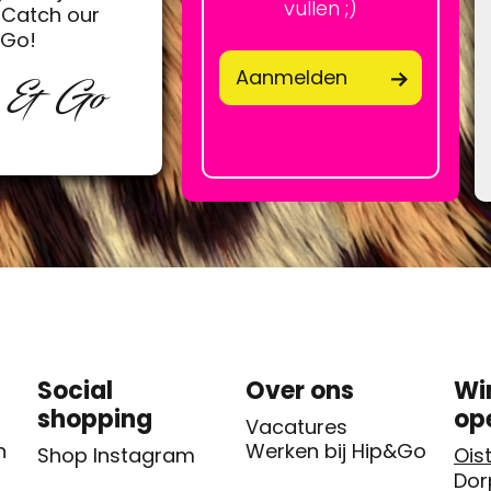
vullen ;)
Catch our
&Go!
Aanmelden
p & Go
Social
Over ons
Wi
shopping
op
Vacatures
n
Werken bij Hip&Go
Shop Instagram
Oist
Dor