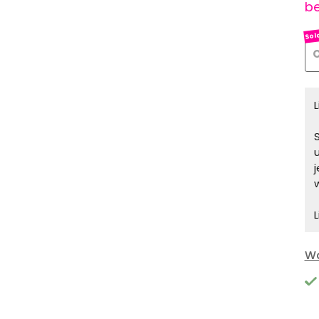
be
O
S
L
Wa