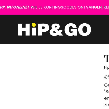
P, NU ONLINE!
WIL JE KORTINGSCODES ONTVANGEN, KLIK
Hi
€
Ge
"S
en
za