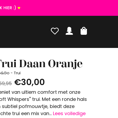
 HIER :)
Trui Daan Oranje
p&Go - Trui
€30,00
59,95
niet van ultiem comfort met onze
oft Whispers" trui. Met een ronde hals
 subtiel pofmouwtje, biedt deze
chte trui een mix van...
Lees volledige