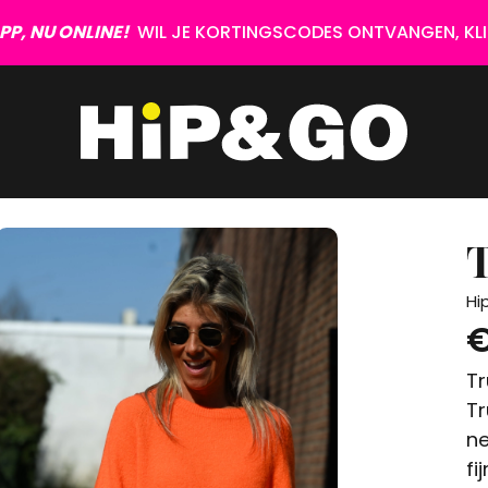
P, NU ONLINE!
WIL JE KORTINGSCODES ONTVANGEN, KLIK
T
Hi
€
Tr
Tr
ne
fij