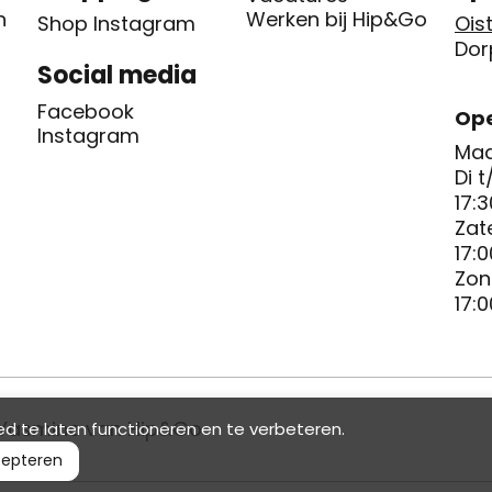
n
Werken bij Hip&Go
Shop Instagram
Oist
Dor
Social media
Facebook
Ope
Instagram
Maa
Di t
17:3
Zat
17:0
Zon
17:0
Yasmine van Hip&Go
d te laten functioneren en te verbeteren.