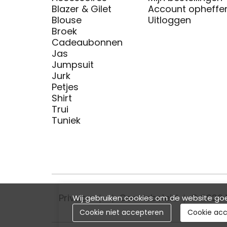
Blazer & Gilet
Account opheffe
Blouse
Uitloggen
Broek
Cadeaubonnen
Jas
Jumpsuit
Jurk
Petjes
Shirt
Trui
Tuniek
Privacy
Cookiebeleid
© 2026 
Wij gebruiken cookies om de website goe