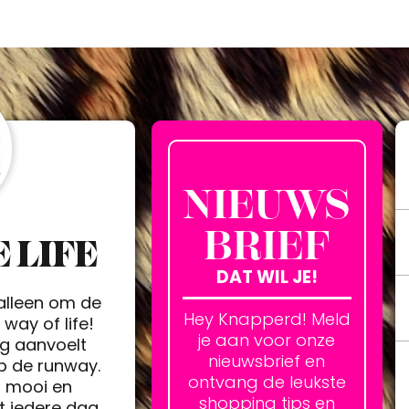
NIEUWS
BRIEF
 LIFE
DAT WIL JE!
 alleen om de
Hey Knapperd! Meld
way of life!
je aan voor onze
ag aanvoelt
nieuwsbrief en
op de runway.
ontvang de leukste
h mooi en
shopping tips en
t iedere dag