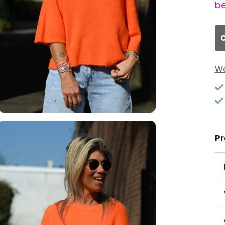
be
O
Wa
P