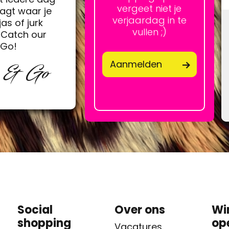
vergeet niet je
agt waar je
verjaardag in te
jas of jurk
vullen ;)
Catch our
&Go!
Aanmelden
p & Go
Social
Over ons
Wi
shopping
op
Vacatures