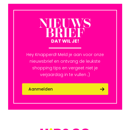
NIEUWS
BRIEF
DAT WIL JE!
Hey Knapperd! Meld je aan voor onze
nieuwsbrief en ontvang de leukste
shopping tips en vergeet niet je
verjaardag in te vullen ;)
Aanmelden