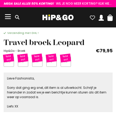
MEGA SALE ALLES 50% KORTING!
WIL JE NOG MEER KORTING? KLIK HIER :)
Verzending met DHL !
Travel broek Leopard
€79,95
Hip&Go - Broek
XS
S
M
L
XL
Lieve Fashionista,
Sorry dat ging erg snel, dit item is al uitverkocht. Schrijf je
hieronder in zodat we je een berichtje kunnen sturen als dit item
weer op voorraad is.
Liefs XX