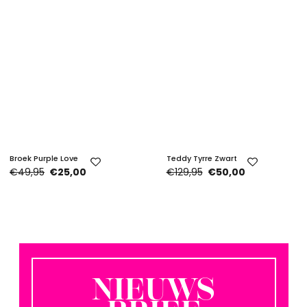
Broek Purple Love
Teddy Tyrre Zwart
€49,95
€25,00
€129,95
€50,00
NIEUWS