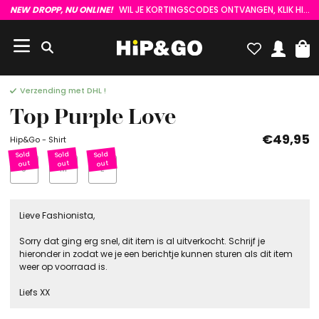
NEW DROPP, NU ONLINE!
WIL JE KORTINGSCODES ONTVANGEN, KLIK HIER :)
Verzending met DHL !
Top Purple Love
€49,95
Hip&Go - Shirt
S
M
L
Lieve Fashionista,
Sorry dat ging erg snel, dit item is al uitverkocht. Schrijf je
hieronder in zodat we je een berichtje kunnen sturen als dit item
weer op voorraad is.
Liefs XX