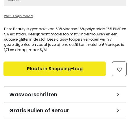
Wat is mijn maat?
Deze Beauty is gemaakt van 63% viscose, 16% polyamide, 16% PLME en
5% elastaan. Heerlijk recht model top met vlindermouwen en een
subtiele glitter in de stof! Deze classy toppers verkopen wij in 7
geweldige kleuren zodat je ze bij elke outfit kan matchen! Monique is
1,71 en draagt maar S/M
Plaats in Shopping-bag
Wasvoorschriften
Gratis Ruilen of Retour