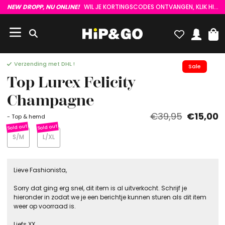
NEW DROPP, NU ONLINE!
WIL JE KORTINGSCODES ONTVANGEN, KLIK HIER :)
Verzending met DHL !
Sale
Top Lurex Felicity
Champagne
€39,95
€15,00
- Top & hemd
S/M
L/XL
Lieve Fashionista,
Sorry dat ging erg snel, dit item is al uitverkocht. Schrijf je
hieronder in zodat we je een berichtje kunnen sturen als dit item
weer op voorraad is.
Liefs XX