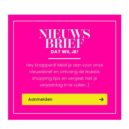
NIEUWS
BRIEF
DAT WIL JE!
Hey Knapperd! Meld je aan voor onze
nieuwsbrief en ontvang de leukste
shopping tips en vergeet niet je
verjaardag in te vullen ;)
Aanmelden