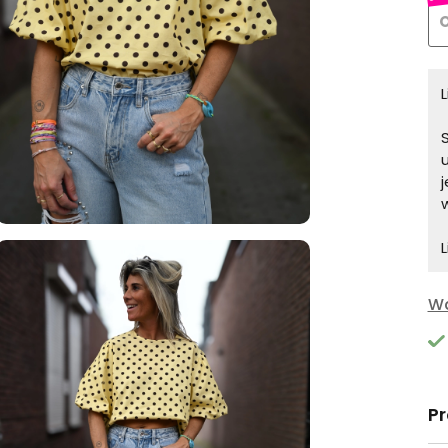
O
S
L
Wa
P