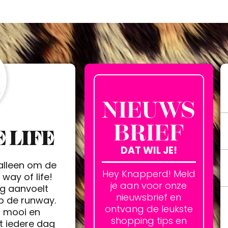
NIEUWS
BRIEF
 LIFE
DAT WIL JE!
 alleen om de
Hey Knapperd! Meld
way of life!
je aan voor onze
ag aanvoelt
nieuwsbrief en
op de runway.
ontvang de leukste
h mooi en
shopping tips en
t iedere dag