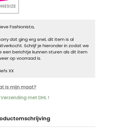
NESIZE
Lieve Fashionista,
orry dat ging erg snel, dit item is al
uitverkocht. Schrijf je hieronder in zodat we
je een berichtje kunnen sturen als dit item
weer op voorraad is.
iefs XX
t is mijn maat?
Verzending met DHL !
roductomschrijving