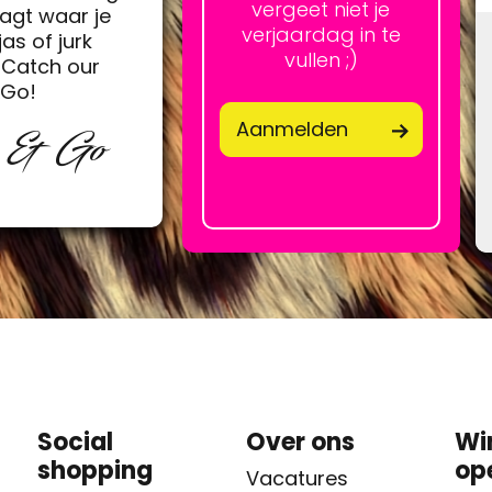
vergeet niet je
agt waar je
verjaardag in te
jas of jurk
vullen ;)
Catch our
&Go!
Aanmelden
p & Go
Social
Over ons
Wi
shopping
op
Vacatures