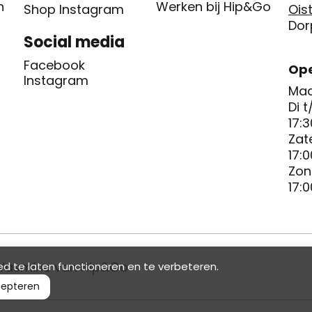
n
Werken bij Hip&Go
Shop Instagram
Oist
Dor
Social media
Facebook
Ope
Instagram
Maa
Di t
17:3
Zat
17:0
Zon
17:0
Yasmine van Hip&Go
d te laten functioneren en te verbeteren.