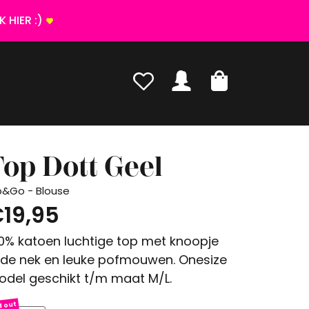
 HIER :)
op Dott Geel
p&Go - Blouse
19,95
0% katoen luchtige top met knoopje
 de nek en leuke pofmouwen. Onesize
del geschikt t/m maat M/L.