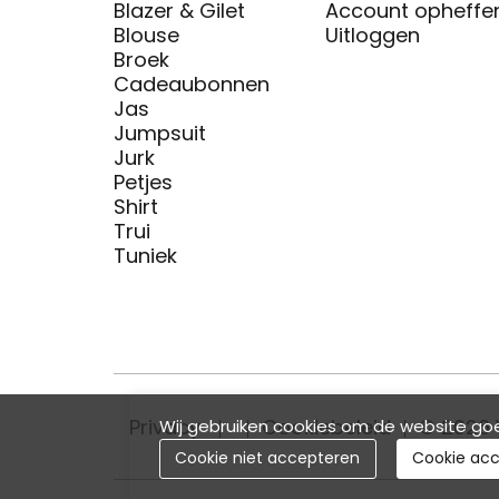
Blazer & Gilet
Account opheffe
Blouse
Uitloggen
Broek
Cadeaubonnen
Jas
Jumpsuit
Jurk
Petjes
Shirt
Trui
Tuniek
Privacy
Cookiebeleid
© 2026 
Wij gebruiken cookies om de website goe