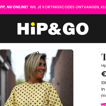
P, NU ONLINE!
WIL JE KORTINGSCODES ONTVANGEN, KLIK
T
Hi
€
10
in
mo