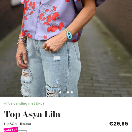
Verzending met DHL !
Top Asya Lila
€29,95
Hip&Go - Blouse