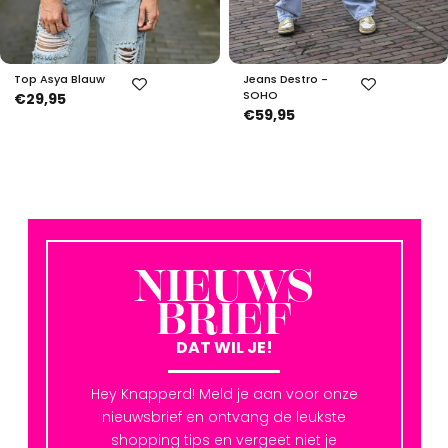
Top Asya Blauw
Jeans Destro -
SOHO
€29,95
€59,95
NIEUWS
BRIEF
DAT WIL JE!
Hey Knapperd! Meld je aan voor onze
nieuwsbrief en ontvang de leukste
shopping tips en vergeet niet je