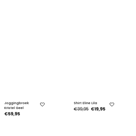
Joggingbroek
Shirt Eline Lila
Kristel Geel
€39,95
€19,95
€59,95