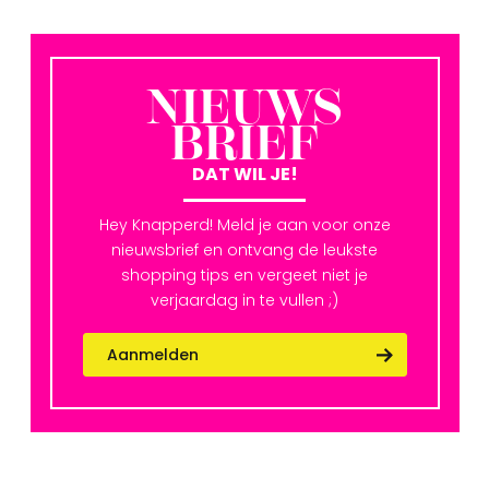
NIEUWS
BRIEF
DAT WIL JE!
Hey Knapperd! Meld je aan voor onze
nieuwsbrief en ontvang de leukste
shopping tips en vergeet niet je
verjaardag in te vullen ;)
Aanmelden