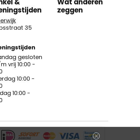
nkel &
Wat anderen
eningstijden
zeggen
erwijk
psstraat 35
ningstijden
ndag gesloten
/m vrij 10:00 -
0
erdag 10:00 -
0
dag 10:00 -
0