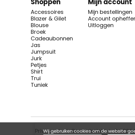
Shoppen
Mijn account
Accessoires
Mijn bestellingen
Blazer & Gilet
Account opheffe
Blouse
Uitloggen
Broek
Cadeaubonnen
Jas
Jumpsuit
Jurk
Petjes
Shirt
Trui
Tuniek
Privacy
Cookiebeleid
© 2026 
Wij gebruiken cookies om de website goe