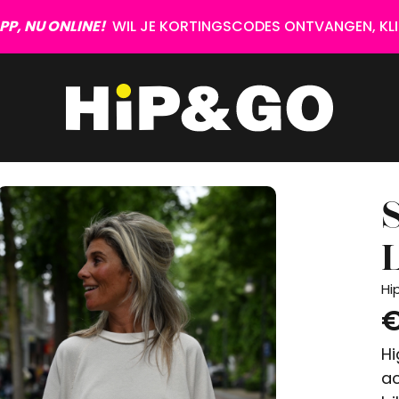
P, NU ONLINE!
WIL JE KORTINGSCODES ONTVANGEN, KLIK
L
Hi
€
Hi
ac