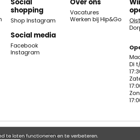
Social
Over ons
Wi
shopping
op
Vacatures
n
Werken bij Hip&Go
Shop Instagram
Oist
Dor
Social media
Facebook
Ope
Instagram
Maa
Di t
17:3
Zat
17:0
Zon
17:0
Yasmine van Hip&Go
d te laten functioneren en te verbeteren.