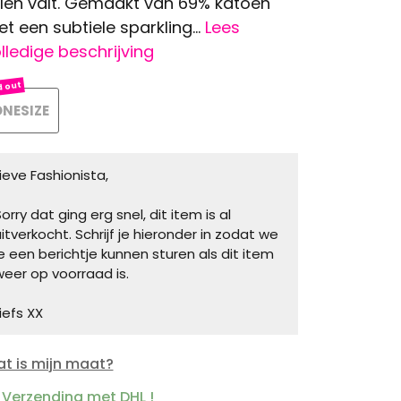
llen valt. Gemaakt van 69% katoen
t een subtiele sparkling...
Lees
lledige beschrijving
NESIZE
Lieve Fashionista,
orry dat ging erg snel, dit item is al
uitverkocht. Schrijf je hieronder in zodat we
je een berichtje kunnen sturen als dit item
weer op voorraad is.
iefs XX
t is mijn maat?
Verzending met DHL !