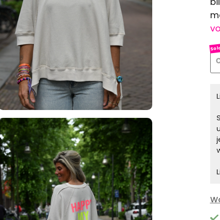
bi
me
vo
O
S
L
Wa