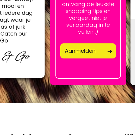
ontvang de leukste
h mooi en
shopping tips en
t iedere dag
vergeet niet je
agt waar je
verjaardag in te
jas of jurk
vullen ;)
Catch our
&Go!
Aanmelden
p & Go