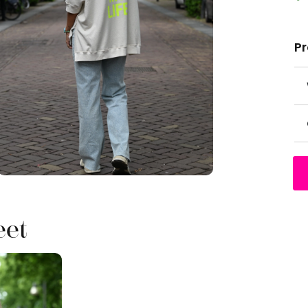
P
eet