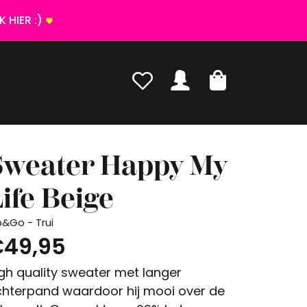
 HIER :)
Sweater Happy My
ife Beige
p&Go - Trui
49,95
gh quality sweater met langer
hterpand waardoor hij mooi over de