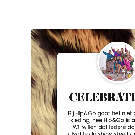
CELEBRATE
Bij Hip&Go gaat het niet
kleding, nee Hip&Go is a 
Wij willen dat iedere d
alsof je de show steelt 