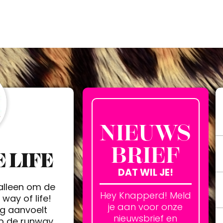
NIEUWS
BRIEF
 LIFE
DAT WIL JE!
 alleen om de
Hey Knapperd! Meld
way of life!
je aan voor onze
ag aanvoelt
nieuwsbrief en
op de runway.