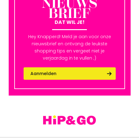
NIEUWS
BRIEF
DAT WIL JE!
Hey Knapperd! Meld je aan voor onze
nieuwsbrief en ontvang de leukste
shopping tips en vergeet niet je
verjaardag in te vullen ;)
Aanmelden