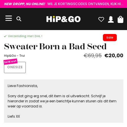
NEW DROPP, NU ONLINE!
WIL JE KORTINGSCODES ONTVANGEN, KLIK HIER :)
Verzending met DHL !
Sale
Sweater Born a Bad Seed
€69,95
€20,00
Hip&Go - Trui
ONESIZE
Lieve Fashionista,
Sorry dat ging erg snel, dit item is al uitverkocht. Schrijf je
hieronder in zodat we je een berichtje kunnen sturen als dit item
weer op voorraad is.
Liefs XX