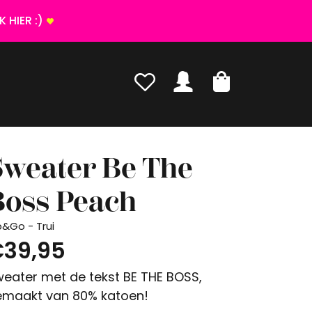
 HIER :)
Sweater Be The
Boss Peach
p&Go - Trui
39,95
eater met de tekst BE THE BOSS,
maakt van 80% katoen!