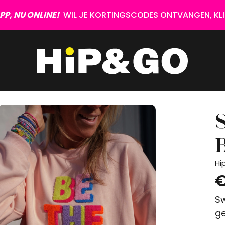
P, NU ONLINE!
WIL JE KORTINGSCODES ONTVANGEN, KLIK
Hi
€
Sw
ge