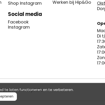
n
Werken bij Hip&Go
Shop Instagram
Oist
Dor
Social media
Facebook
Ope
Instagram
Maa
Di t
17:3
Zat
17:0
Zon
17:0
Yasmine van Hip&Go
d te laten functioneren en te verbeteren.