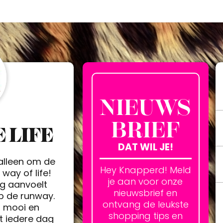
NIEUWS
BRIEF
 LIFE
DAT WIL JE!
 alleen om de
Hey Knapperd! Meld
way of life!
je aan voor onze
ag aanvoelt
nieuwsbrief en
op de runway.
ontvang de leukste
h mooi en
shopping tips en
t iedere dag