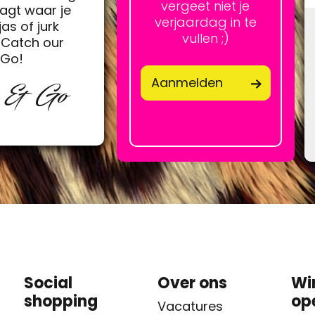
vergeet niet je
agt waar je
verjaardag in te
jas of jurk
vullen ;)
Catch our
&Go!
Aanmelden
p & Go
Social
Over ons
Wi
shopping
op
Vacatures