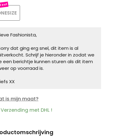
NESIZE
Lieve Fashionista,
orry dat ging erg snel, dit item is al
uitverkocht. Schrijf je hieronder in zodat we
je een berichtje kunnen sturen als dit item
weer op voorraad is.
iefs XX
t is mijn maat?
Verzending met DHL !
roductomschrijving