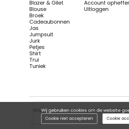
Blazer & Gilet
Account opheffe
Blouse
Uitloggen
Broek
Cadeaubonnen
Jas
Jumpsuit
Jurk
Petjes
Shirt
Trui
Tuniek
Privacy
Cookiebeleid
© 2026 
Wij gebruiken cookies om de website goe