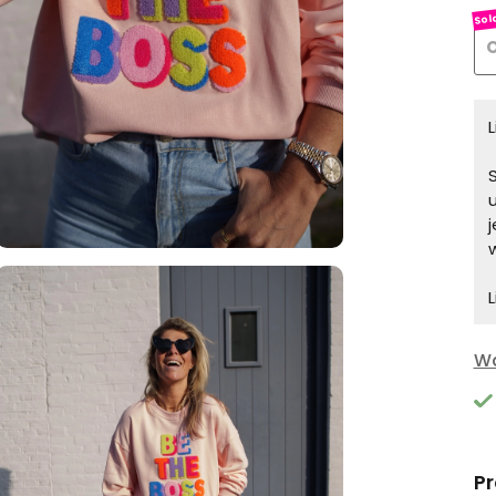
O
S
L
Wa
P