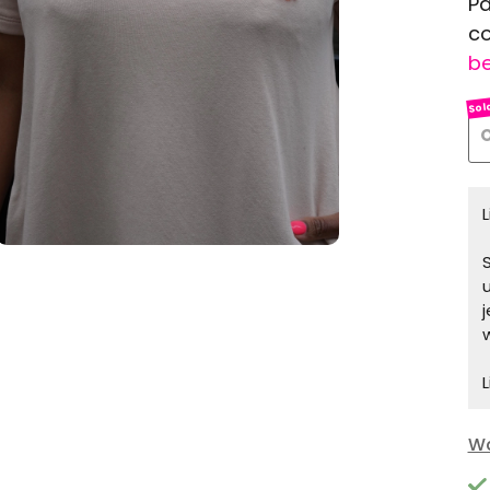
Pa
co
be
O
S
L
Wa