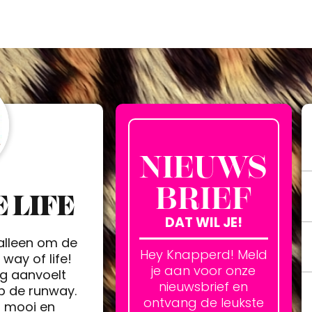
NIEUWS
BRIEF
 LIFE
DAT WIL JE!
 alleen om de
Hey Knapperd! Meld
way of life!
je aan voor onze
ag aanvoelt
nieuwsbrief en
op de runway.
ontvang de leukste
h mooi en