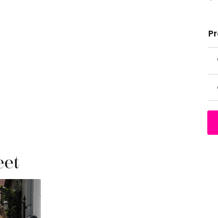
P
eet