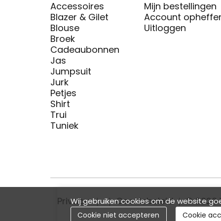
Accessoires
Mijn bestellingen
Blazer & Gilet
Account opheffe
Blouse
Uitloggen
Broek
Cadeaubonnen
Jas
Jumpsuit
Jurk
Petjes
Shirt
Trui
Tuniek
Privacy
Cookiebeleid
© 2026 
Wij gebruiken cookies om de website goe