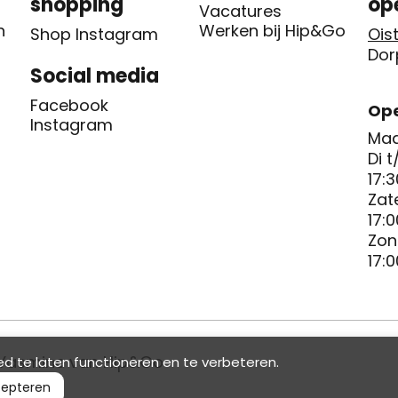
shopping
op
Vacatures
n
Werken bij Hip&Go
Shop Instagram
Oist
Dor
Social media
Facebook
Ope
Instagram
Maa
Di t
17:3
Zat
17:0
Zon
17:0
Yasmine van Hip&Go
d te laten functioneren en te verbeteren.