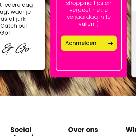
shopping tips en
t iedere dag
vergeet niet je
agt waar je
verjaardag in te
jas of jurk
vullen ;)
Catch our
&Go!
Aanmelden
p & Go
Social
Over ons
Wi