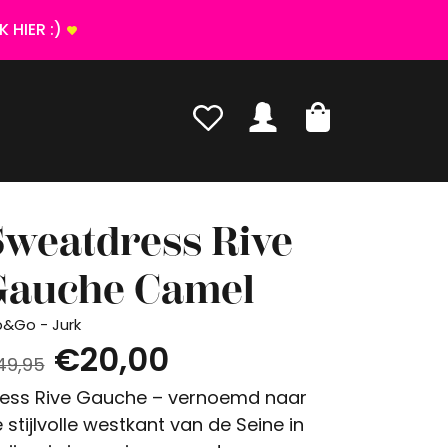
 HIER :)
Sweatdress Rive
Gauche Camel
p&Go - Jurk
€20,00
49,95
ess Rive Gauche – vernoemd naar
 stijlvolle westkant van de Seine in