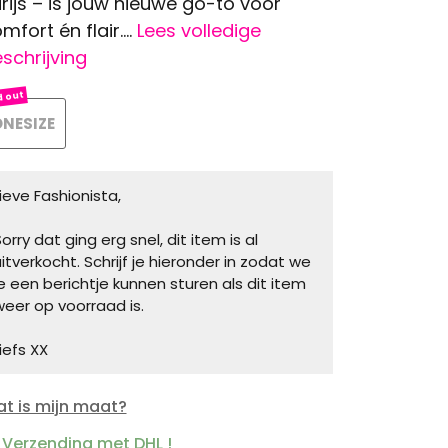
rijs – is jouw nieuwe go-to voor
mfort én flair....
Lees volledige
schrijving
NESIZE
Lieve Fashionista,
orry dat ging erg snel, dit item is al
uitverkocht. Schrijf je hieronder in zodat we
je een berichtje kunnen sturen als dit item
weer op voorraad is.
iefs XX
t is mijn maat?
Verzending met DHL !