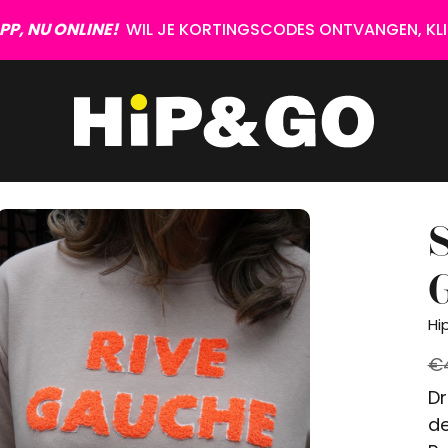
P, NU ONLINE!
WIL JE KORTINGSCODES ONTVANGEN, KLIK
Hi
€
Dr
de