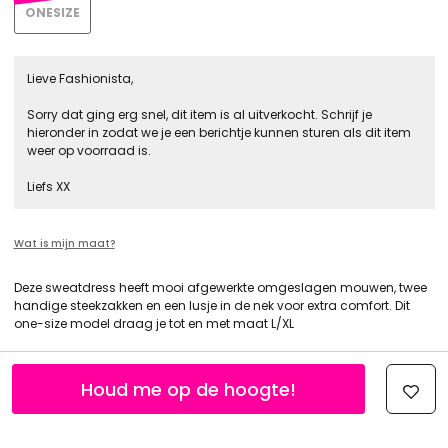
ONESIZE
Lieve Fashionista,
Sorry dat ging erg snel, dit item is al uitverkocht. Schrijf je
hieronder in zodat we je een berichtje kunnen sturen als dit item
weer op voorraad is.
Liefs XX
Wat is mijn maat?
Deze sweatdress heeft mooi afgewerkte omgeslagen mouwen, twee
handige steekzakken en een lusje in de nek voor extra comfort. Dit
one-size model draag je tot en met maat L/XL
Houd me op de hoogte!