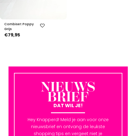
Combiset Poppy
Grijs
€79,95
NIEUWS
BRIEF
DAT WIL JE!
Hey Knapperd! Meld je aan voor onze
nieuwsbrief en ontvang de leukste
shopping tips en vergeet niet je