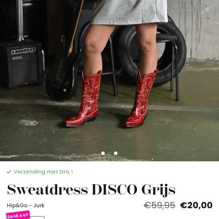
Verzending met DHL !
Sweatdress DISCO Grijs
€59,95
€20,00
Hip&Go - Jurk