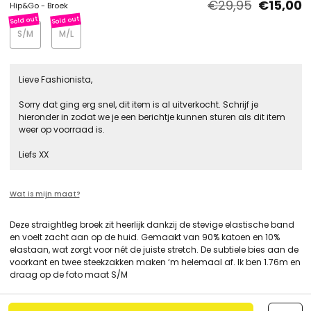
€29,95
€15,00
Hip&Go - Broek
S/M
M/L
Lieve Fashionista,
Sorry dat ging erg snel, dit item is al uitverkocht. Schrijf je
hieronder in zodat we je een berichtje kunnen sturen als dit item
weer op voorraad is.
Liefs XX
Wat is mijn maat?
Deze straightleg broek zit heerlijk dankzij de stevige elastische band
en voelt zacht aan op de huid. Gemaakt van 90% katoen en 10%
elastaan, wat zorgt voor nét de juiste stretch. De subtiele bies aan de
voorkant en twee steekzakken maken ‘m helemaal af. Ik ben 1.76m en
draag op de foto maat S/M