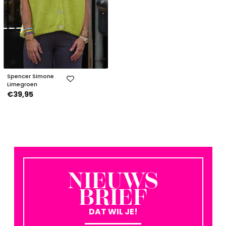
Spencer Simone
Limegroen
€39,95
NIEUWS
BRIEF
DAT WIL JE!