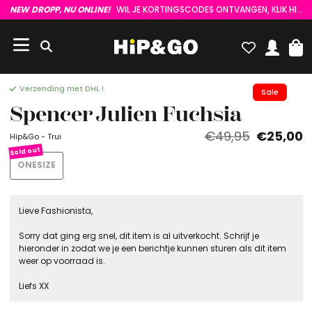
NEW DROPP, NU ONLINE!
WIL JE KORTINGSCODES ONTVANGEN, KLIK HIER :)
Verzending met DHL !
Sale
Spencer Julien Fuchsia
€49,95
€25,00
Hip&Go - Trui
ONESIZE
Lieve Fashionista,
Sorry dat ging erg snel, dit item is al uitverkocht. Schrijf je
hieronder in zodat we je een berichtje kunnen sturen als dit item
weer op voorraad is.
Liefs XX