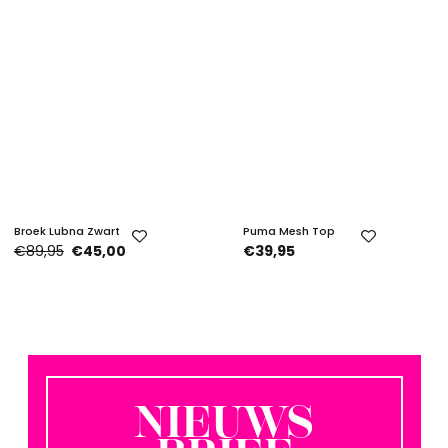
Broek Lubna Zwart
Puma Mesh Top
€89,95
€45,00
€39,95
NIEUWS