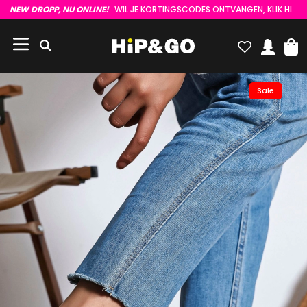
NEW DROPP, NU ONLINE!
WIL JE KORTINGSCODES ONTVANGEN, KLIK HIER :)
Sale