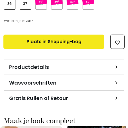
36
37
38
39
40
41
Wat is mijn maat?
Plaats in Shopping-bag
Productdetails
Wasvoorschriften
Gratis Ruilen of Retour
Maak je look compleet