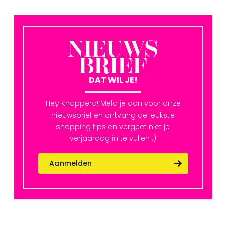
NIEUWS
BRIEF
DAT WIL JE!
Hey Knapperd! Meld je aan voor onze
nieuwsbrief en ontvang de leukste
shopping tips en vergeet niet je
verjaardag in te vullen ;)
Aanmelden