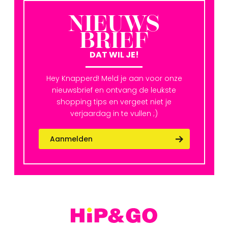
NIEUWS
BRIEF
DAT WIL JE!
Hey Knapperd! Meld je aan voor onze
nieuwsbrief en ontvang de leukste
shopping tips en vergeet niet je
verjaardag in te vullen ;)
Aanmelden