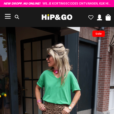
NEW DROPP, NU ONLINE!
WIL JE KORTINGSCODES ONTVANGEN, KLIK HIER :)
Sale