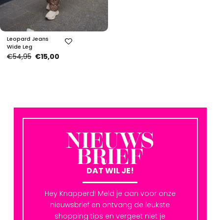
Leopard Jeans
Wide Leg
€54,95
€15,00
NIEUWS
BRIEF
DAT WIL JE!
Hey Knapperd! Meld je aan voor onze
nieuwsbrief en ontvang de leukste
shopping tips en vergeet niet je