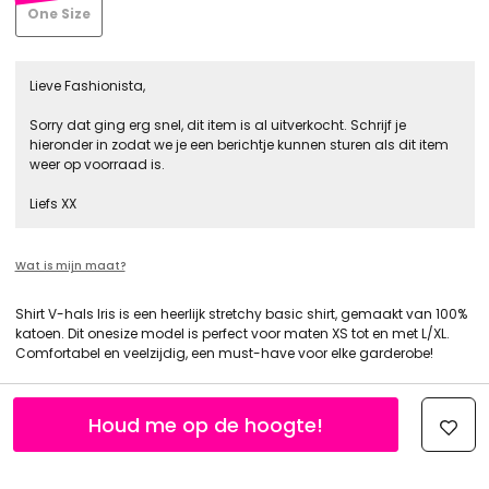
One Size
Lieve Fashionista,
Sorry dat ging erg snel, dit item is al uitverkocht. Schrijf je
hieronder in zodat we je een berichtje kunnen sturen als dit item
weer op voorraad is.
Liefs XX
Wat is mijn maat?
Shirt V-hals Iris is een heerlijk stretchy basic shirt, gemaakt van 100%
katoen. Dit onesize model is perfect voor maten XS tot en met L/XL.
Comfortabel en veelzijdig, een must-have voor elke garderobe!
Houd me op de hoogte!