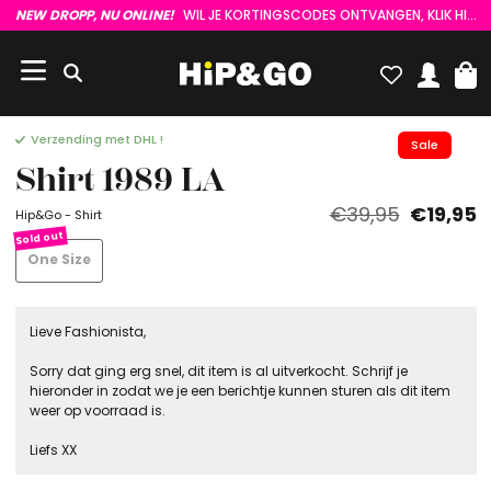
NEW DROPP, NU ONLINE!
WIL JE KORTINGSCODES ONTVANGEN, KLIK HIER :)
Verzending met DHL !
Sale
Shirt 1989 LA
€39,95
€19,95
Hip&Go - Shirt
One Size
Lieve Fashionista,
Sorry dat ging erg snel, dit item is al uitverkocht. Schrijf je
hieronder in zodat we je een berichtje kunnen sturen als dit item
weer op voorraad is.
Liefs XX