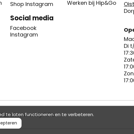
n
Werken bij Hip&Go
Shop Instagram
Oist
Dor
Social media
Facebook
Ope
Instagram
Maa
Di t
17:3
Zat
17:0
Zon
17:0
Yasmine van Hip&Go
d te laten functioneren en te verbeteren.