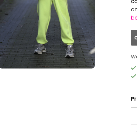
co
on
be
O
Wa
P