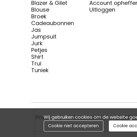
Blazer & Gilet
Account opheffe
Blouse
Uitloggen
Broek
Cadeaubonnen
Jas
Jumpsuit
Jurk
Petjes
Shirt
Trui
Tuniek
Privacy
Cookiebeleid
© 2026 
Wij gebruiken cookies om de website goe