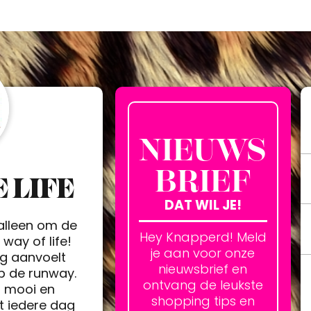
NIEUWS
BRIEF
 LIFE
DAT WIL JE!
 alleen om de
Hey Knapperd! Meld
way of life!
je aan voor onze
ag aanvoelt
nieuwsbrief en
op de runway.
ontvang de leukste
h mooi en
shopping tips en
t iedere dag