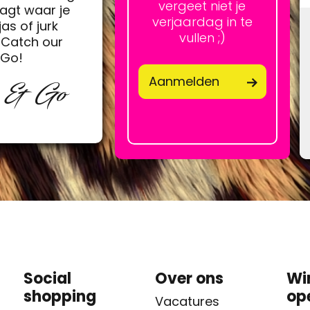
vergeet niet je
agt waar je
verjaardag in te
jas of jurk
vullen ;)
Catch our
&Go!
Aanmelden
p & Go
Social
Over ons
Wi
shopping
op
Vacatures