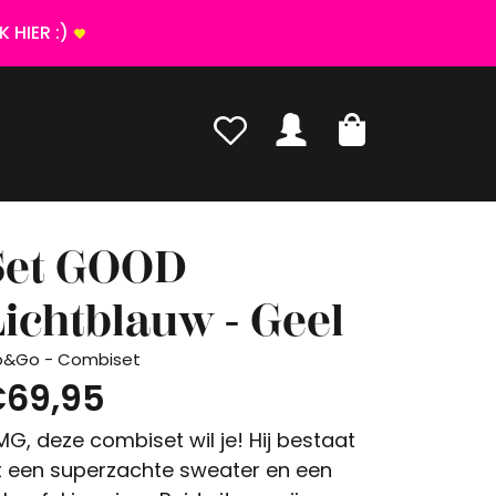
 HIER :)
Set GOOD
ichtblauw - Geel
p&Go - Combiset
69,95
G, deze combiset wil je! Hij bestaat
t een superzachte sweater en een