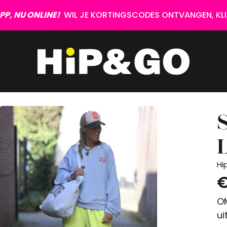
P, NU ONLINE!
WIL JE KORTINGSCODES ONTVANGEN, KLIK
L
Hi
€
OM
ui