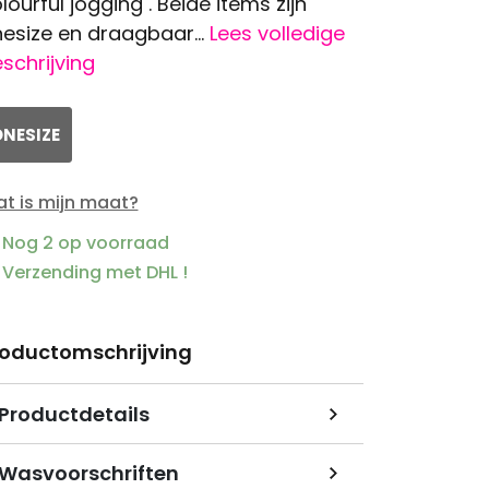
lourful jogging . Beide items zijn
esize en draagbaar...
Lees volledige
schrijving
NESIZE
t is mijn maat?
Nog 2 op voorraad
Verzending met DHL !
roductomschrijving
Productdetails
Wasvoorschriften