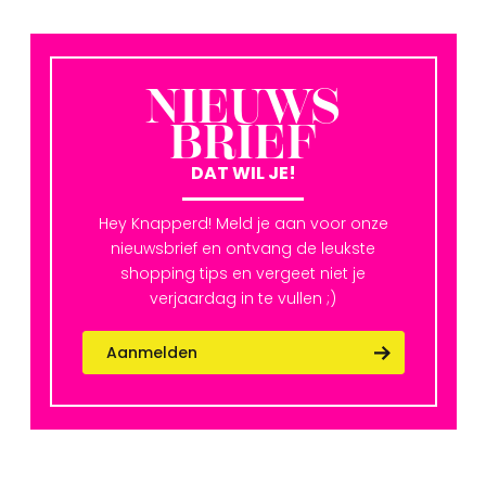
NIEUWS
BRIEF
DAT WIL JE!
Hey Knapperd! Meld je aan voor onze
nieuwsbrief en ontvang de leukste
shopping tips en vergeet niet je
verjaardag in te vullen ;)
Aanmelden