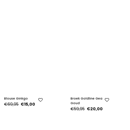
Blouse Ginkgo
Broek Goldline Gea
Goud
€69,95
€15,00
€59,95
€20,00