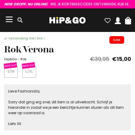
NEW DROPP, NU ONLINE!
WIL JE KORTINGSCODES ONTVANGEN, KLIK HIER :)
Verzending met DHL !
Sale
Rok Verona
€39,95
€15,00
Hip&Go - Rok
S/M
L/XL
Lieve Fashionista,
Sorry dat ging erg snel, dit item is al uitverkocht. Schrijf je
hieronder in zodat we je een berichtje kunnen sturen als dit item
weer op voorraad is.
Liefs XX