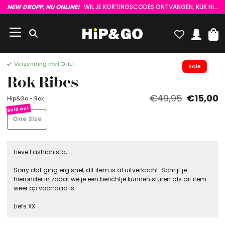
NEW DROPP, NU ONLINE!
WIL JE KORTINGSCODES ONTVANGEN, KLIK HIER :)
Verzending met DHL !
Sale
Rok Ribes
€49,95
€15,00
Hip&Go - Rok
One Size
Lieve Fashionista,
Sorry dat ging erg snel, dit item is al uitverkocht. Schrijf je
hieronder in zodat we je een berichtje kunnen sturen als dit item
weer op voorraad is.
Liefs XX