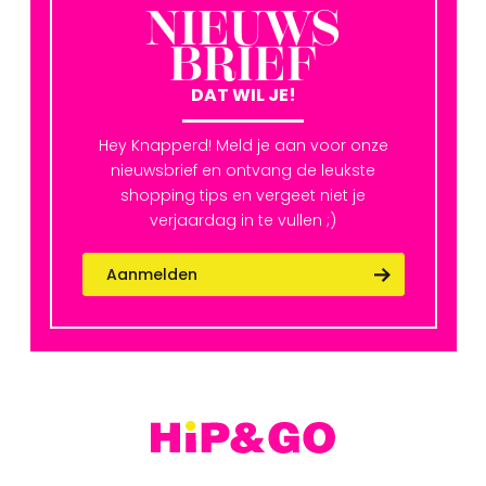
NIEUWS
BRIEF
DAT WIL JE!
Hey Knapperd! Meld je aan voor onze
nieuwsbrief en ontvang de leukste
shopping tips en vergeet niet je
verjaardag in te vullen ;)
Aanmelden