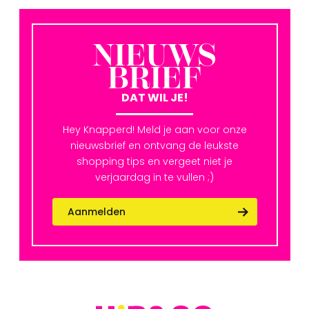
NIEUWS
BRIEF
DAT WIL JE!
Hey Knapperd! Meld je aan voor onze
nieuwsbrief en ontvang de leukste
shopping tips en vergeet niet je
verjaardag in te vullen ;)
Aanmelden