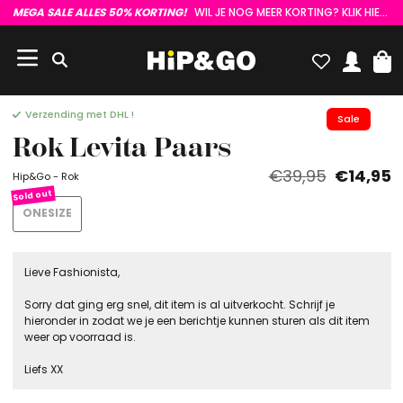
MEGA SALE ALLES 50% KORTING!
WIL JE NOG MEER KORTING? KLIK HIER :)
Verzending met DHL !
Sale
Rok Levita Paars
€39,95
€14,95
Hip&Go - Rok
ONESIZE
Lieve Fashionista,
Sorry dat ging erg snel, dit item is al uitverkocht. Schrijf je
hieronder in zodat we je een berichtje kunnen sturen als dit item
weer op voorraad is.
Liefs XX