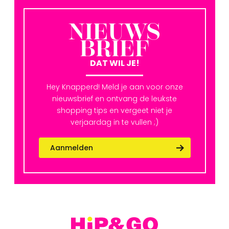
NIEUWS
BRIEF
DAT WIL JE!
Hey Knapperd! Meld je aan voor onze
nieuwsbrief en ontvang de leukste
shopping tips en vergeet niet je
verjaardag in te vullen ;)
Aanmelden