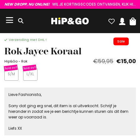
NEW DROPP, NU ONLINE!
WIL JE KORTINGSCODES ONTVANGEN, KLIK HIER :)
Verzending met DHL !
Sale
Rok Jayce Koraal
€59,95
€15,00
Hip&Go - Rok
S/M
L/XL
Lieve Fashionista,
Sorry dat ging erg snel, dit item is al uitverkocht. Schrijf je
hieronder in zodat we je een berichtje kunnen sturen als dit item
weer op voorraad is.
Liefs XX